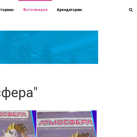
стораны
Фотогалерея
Арендаторам
сфера"