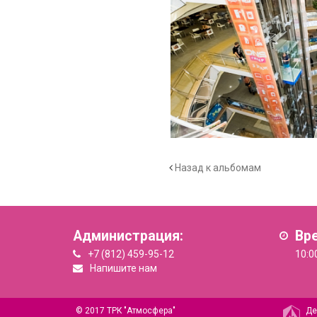
Назад к альбомам
Администрация:
Вр
+7 (812) 459-95-12
10:0
Напишите нам
© 2017 ТРК "Атмосфера"
Де