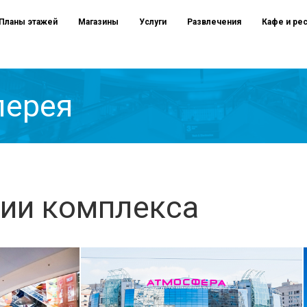
Планы этажей
Магазины
Услуги
Развлечения
Кафе и ре
лерея
ии комплекса