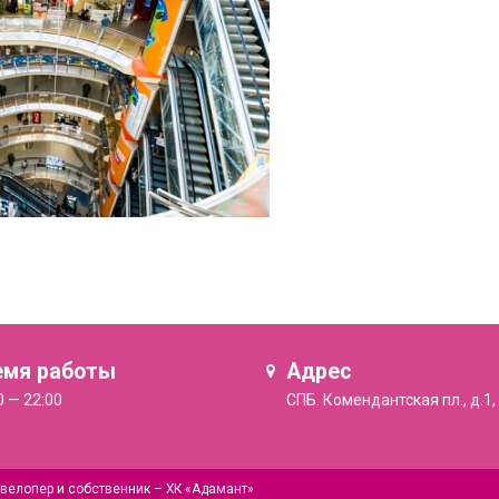
емя работы
Адрес
0 — 22:00
СПБ. Комендантская пл., д.1,
велопер и собственник –
ХК «Адамант»