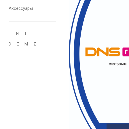
Аксессуары
Г
Н
Т
D
E
M
Z