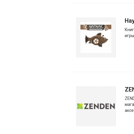
На
Книг
игры
ZE
ZEN
мага
аксе