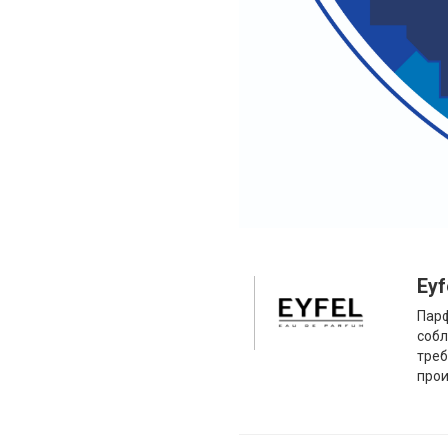
Eyf
Пар
собл
тре
прои