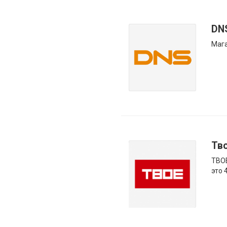
DN
Мага
Тв
ТВОЕ
это 