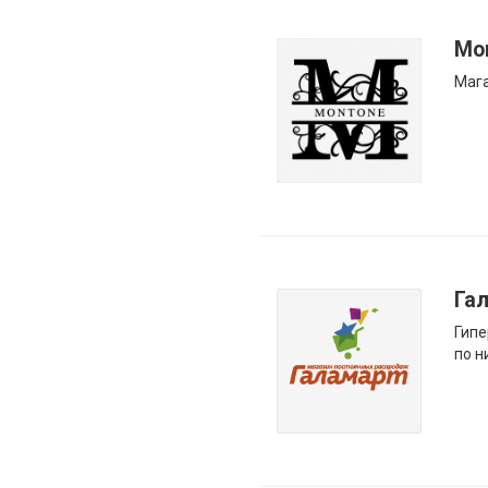
Mo
Мага
Га
Гипе
по н