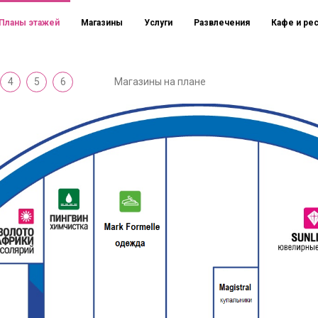
Планы этажей
Магазины
Услуги
Развлечения
Кафе и ре
4
5
6
Магазины на плане