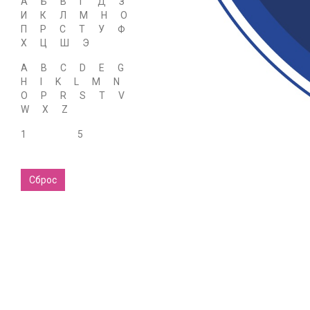
А
Б
В
Г
Д
З
И
К
Л
М
Н
О
П
Р
С
Т
У
Ф
Х
Ц
Ш
Э
A
B
C
D
E
G
H
I
K
L
M
N
O
P
R
S
T
V
W
X
Z
1
5
Сброс