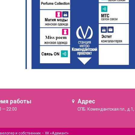
емя работы
Адрес
0 — 22:00
СПБ. Комендантская пл., д.1,
велопер и собственник –
ХК «Адамант»