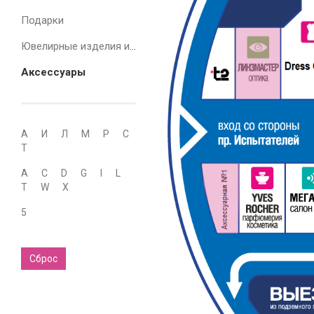
Подарки
Ювелирные изделия и часы
Аксессуары
А
И
Л
М
Р
С
Т
A
C
D
G
I
L
T
W
X
5
Сброс