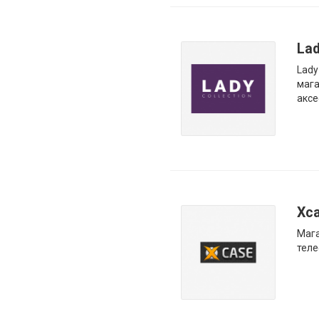
Lad
Lady
мага
аксе
Xc
Мага
теле