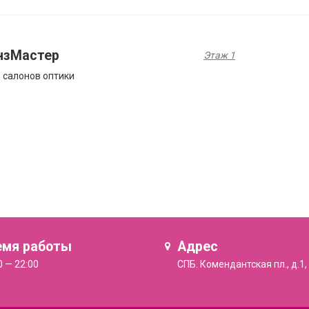
нзМастер
Этаж 1
 салонов оптики
емя работы
Адрес
0 — 22:00
СПБ. Комендантская пл., д.1,