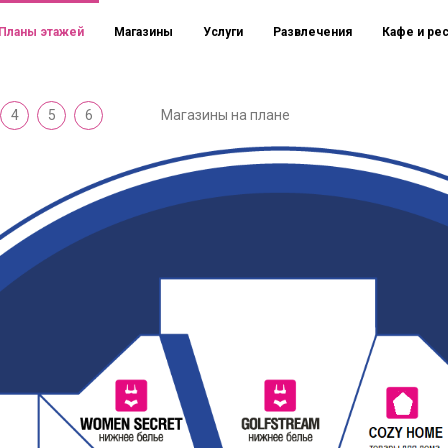
Планы этажей
Магазины
Услуги
Развлечения
Кафе и ре
4
5
6
Магазины на плане