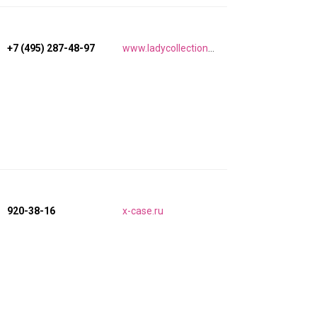
+7 (495) 287-48-97
www.ladycollection.com
920-38-16
x-case.ru