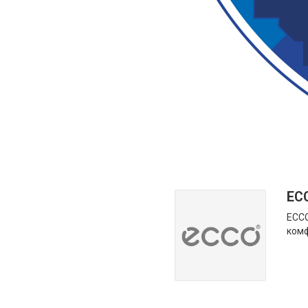
EC
ECCO
комф