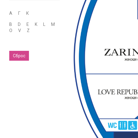
А
Г
К
B
D
E
K
L
M
O
V
Z
Сброс