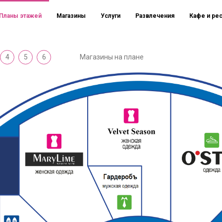
Планы этажей
Магазины
Услуги
Развлечения
Кафе и ре
4
5
6
Магазины на плане