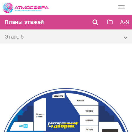
Перек
навиг
А-Я
Планы этажей
Этаж: 5