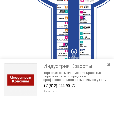
Индустрия Красоты
Торговая сеть «Индустрия Красоты» -
торговая сеть по продаже
профессиональной косметики по уходу
за волосами, инструмента и аксессуаров
+7 (812) 244-90-72
для парикмахеров.
Косметика
Разведите или сдвиньте два пальца на экране, чтобы увеличить или
уменьшить масштаб. Перемещайте карту удерживая палец на
Очистить
экране и перемещая его.