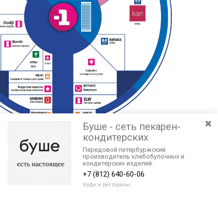
Буше - сеть пекарен-
кондитерских
Передовой петербуржский
производитель хлебобулочных и
кондитерских изделий.
+7 (812) 640-60-06
Кафе и рестораны
Разведите или сдвиньте два пальца на экране, чтобы увеличить или
уменьшить масштаб. Перемещайте карту удерживая палец на
Очистить
экране и перемещая его.