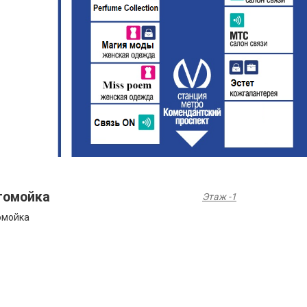
томойка
Этаж -1
омойка