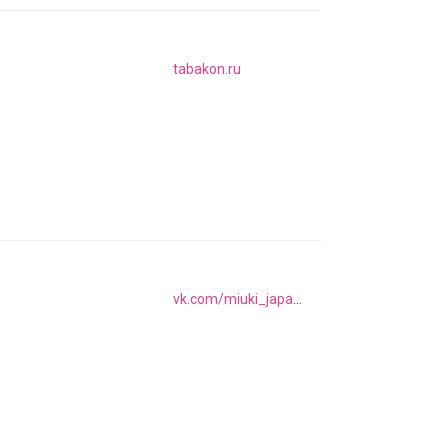
tabakon.ru
vk.com/miuki_japanesedesignerbrand