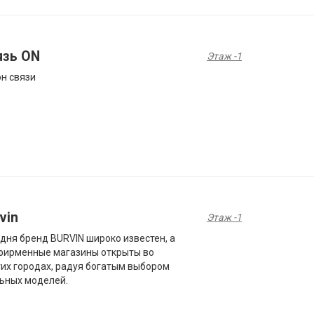
язь ON
Этаж -1
н связи
vin
Этаж -1
дня бренд BURVIN широко известен, а
фирменные магазины открыты во
их городах, радуя богатым выбором
ьных моделей.