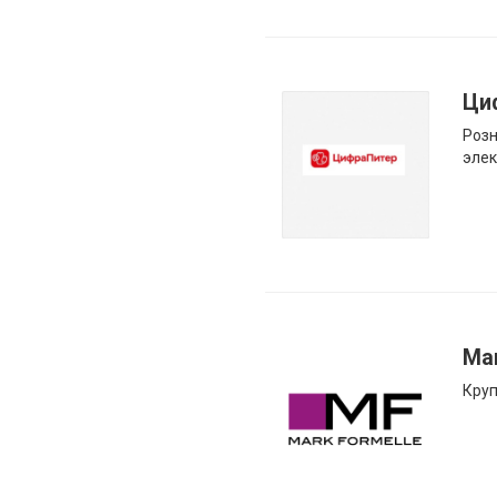
Ци
Розн
элек
Mar
Круп