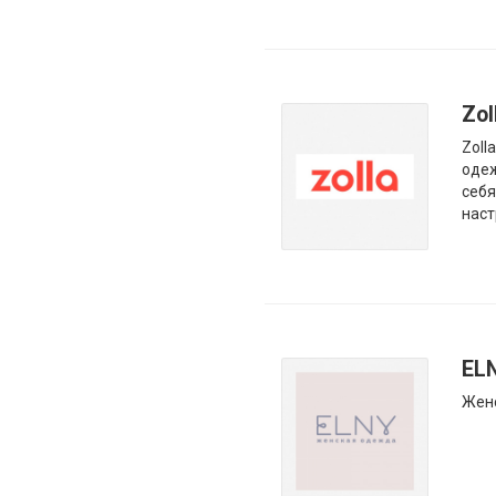
Zol
Zoll
одеж
себя
наст
EL
Жен