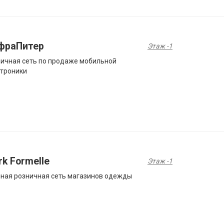
фраПитер
Этаж -1
ичная сеть по продаже мобильной
троники
k Formelle
Этаж -1
ная розничная сеть магазинов одежды