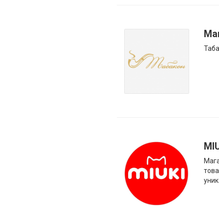
Ма
Таба
MI
Мага
това
уник