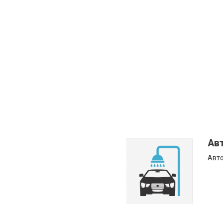
Ав
Авт