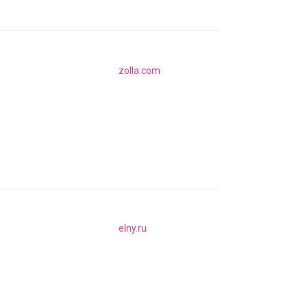
zolla.com
elny.ru