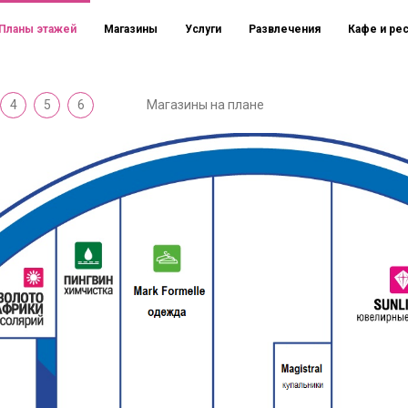
Планы этажей
Магазины
Услуги
Развлечения
Кафе и ре
4
5
6
Магазины на плане