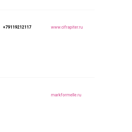
+79119212117
www.cifrapiter.ru
markformelle.ru