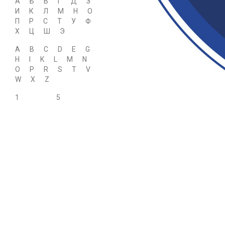
А
Б
В
Г
Д
З
И
К
Л
М
Н
О
П
Р
С
Т
У
Ф
Х
Ц
Ш
Э
A
B
C
D
E
G
H
I
K
L
M
N
O
P
R
S
T
V
W
X
Z
1
5