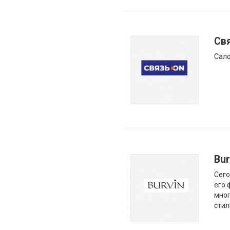
Св
Сало
Bur
Сего
его 
мног
стил