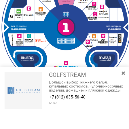
GOLFSTREAM
Большой выбор нижнего белья,
купальных костюмов, чулочно-носочных
изделий, домашней и пляжной одежды
для мужчин и женщин.
+7 (812) 635-56-40
Белье
Разведите или сдвиньте два пальца на экране, чтобы увеличить или
уменьшить масштаб. Перемещайте карту удерживая палец на
Очистить
экране и перемещая его.