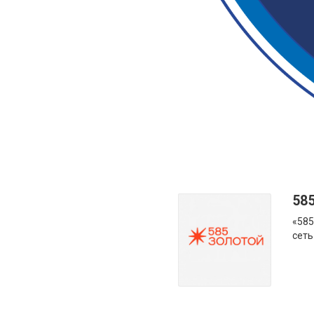
58
«585
сеть