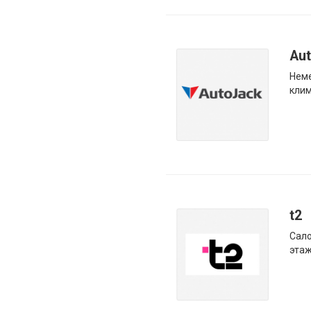
Au
Неме
кли
t2
Сало
эта