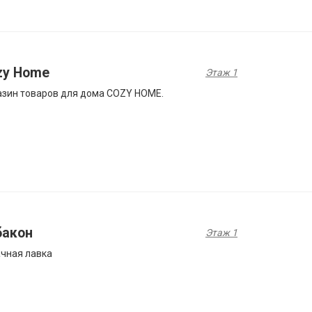
zy Home
Этаж 1
зин товаров для дома COZY HOME.
бакон
Этаж 1
чная лавка