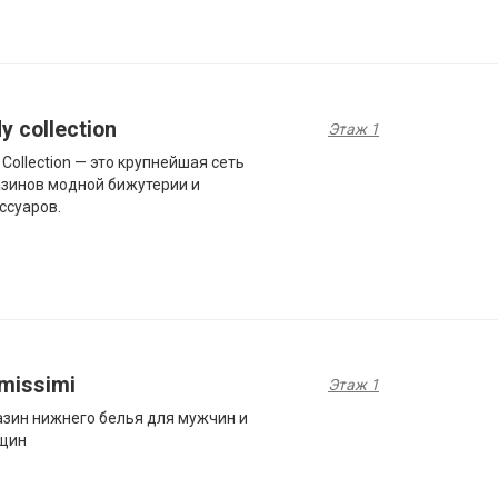
y collection
Этаж 1
 Collection — это крупнейшая сеть
зинов модной бижутерии и
ссуаров.
imissimi
Этаж 1
зин нижнего белья для мужчин и
щин