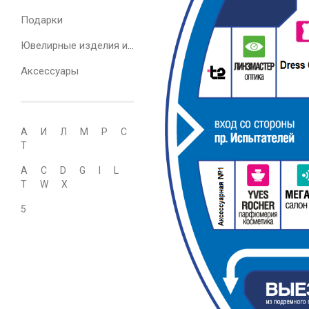
Подарки
Ювелирные изделия и часы
Аксессуары
А
И
Л
М
Р
С
Т
A
C
D
G
I
L
T
W
X
5