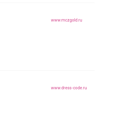
www.mczgold.ru
www.dress-code.ru