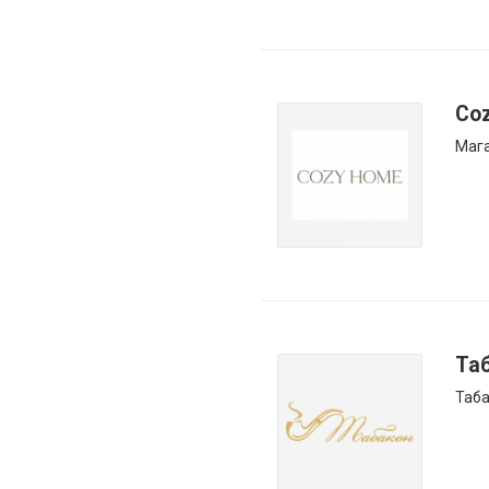
Co
Мага
Та
Таба