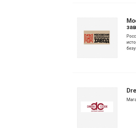
Мо
за
Росс
исто
безу
Dr
Мага