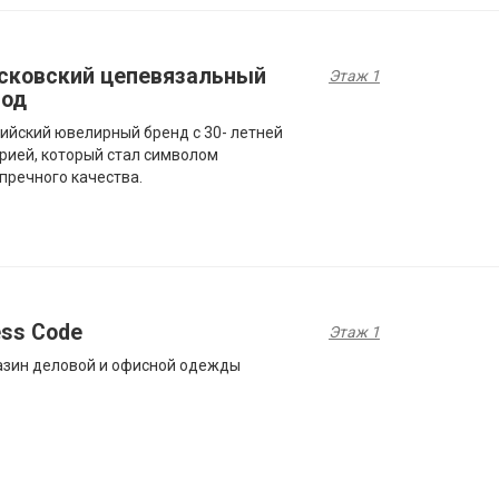
сковский цепевязальный
Этаж 1
вод
ийский ювелирный бренд с 30- летней
рией, который стал символом
пречного качества.
ess Code
Этаж 1
зин деловой и офисной одежды