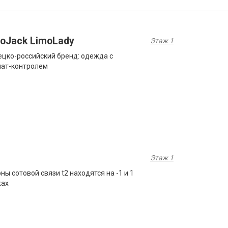
toJack LimoLady
Этаж 1
цко-­российский бренд: одежда с
мат-контролем
Этаж 1
ны сотовой связи t2 находятся на -1 и 1
жах