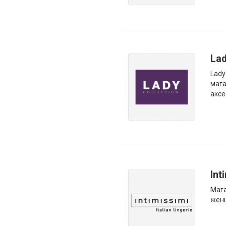
Lad
Lady
мага
аксе
Int
Мага
жен