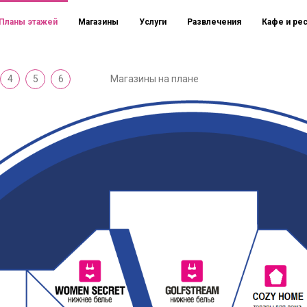
Планы этажей
Магазины
Услуги
Развлечения
Кафе и ре
4
5
6
Магазины на плане