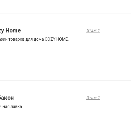
zy Home
Этаж 1
зин товаров для дома COZY HOME.
бакон
Этаж 1
чная лавка