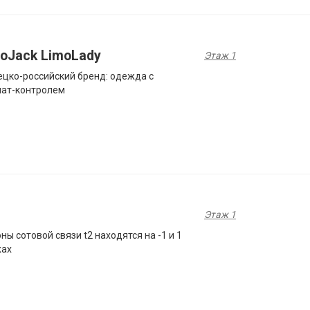
toJack LimoLady
Этаж 1
цко-­российский бренд: одежда с
мат-контролем
Этаж 1
ны сотовой связи t2 находятся на -1 и 1
жах