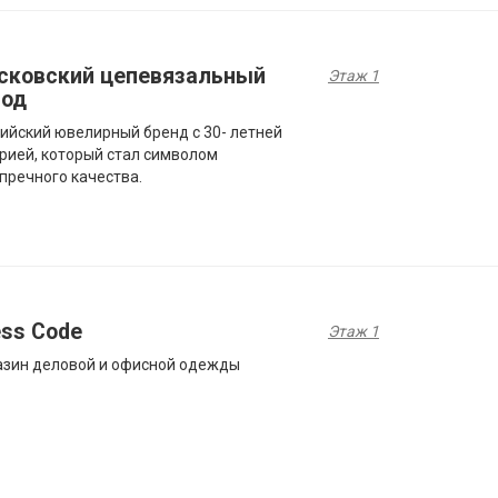
сковский цепевязальный
Этаж 1
вод
ийский ювелирный бренд с 30- летней
рией, который стал символом
пречного качества.
ess Code
Этаж 1
зин деловой и офисной одежды