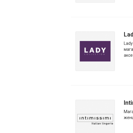
Lad
Lady
мага
аксе
Int
Мага
жен