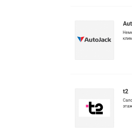
Au
Неме
кли
t2
Сало
эта