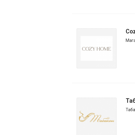
Co
Мага
Та
Таба