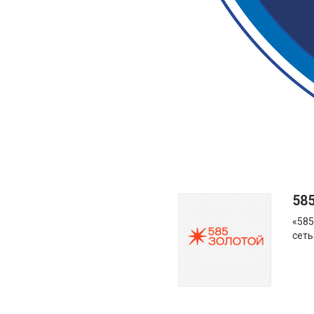
58
«585
сеть