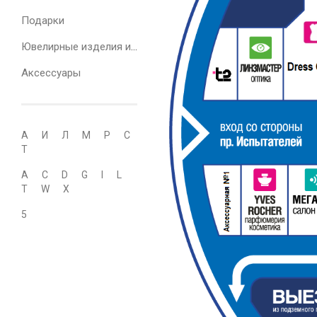
Подарки
Ювелирные изделия и часы
Аксессуары
А
И
Л
М
Р
С
Т
A
C
D
G
I
L
T
W
X
5