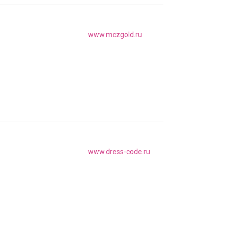
www.mczgold.ru
www.dress-code.ru