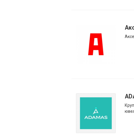
Ак
Аксе
AD
Круп
ювел