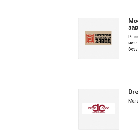
Мо
за
Росс
исто
безу
Dr
Мага