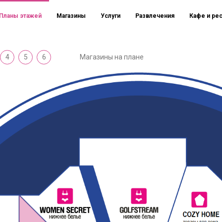
Планы этажей
Магазины
Услуги
Развлечения
Кафе и ре
4
5
6
Магазины на плане