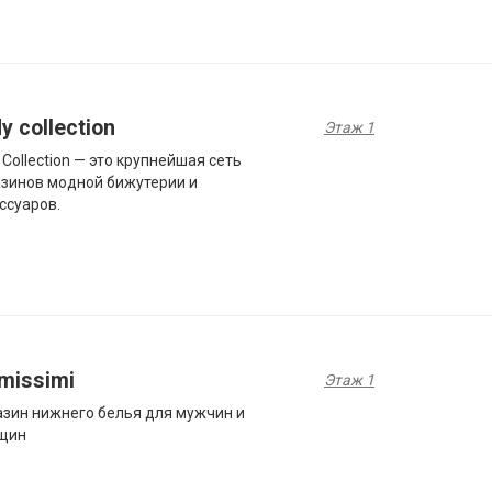
y collection
Этаж 1
 Collection — это крупнейшая сеть
зинов модной бижутерии и
ссуаров.
imissimi
Этаж 1
зин нижнего белья для мужчин и
щин